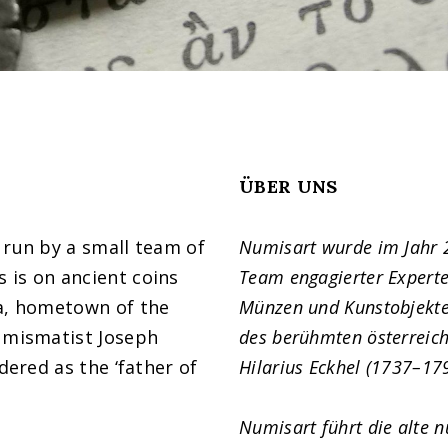
ÜBER UNS
 run by a small team of
Numisart wurde im Jahr 
 is on ancient coins
Team engagierter Experte
na, hometown of the
Münzen und Kunstobjekte
numismatist Joseph
des berühmten österreich
dered as the ‘father of
Hilarius Eckhel (1737–179
Numisart führt die alte n